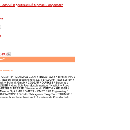
ологий и достижений в резке и обработке
ия

9
019.2

ти"
в номере:
ЬТА-ЦЕНТР / МОДМАШ-СОФТ / Прима Пауэр / ТегоТек РУС /
alconi presseccentriche s.p.a. / BALLUFF / Balt-System /
rdt + Schmidt GmbH / COLGAR / DUNKES / Euromac /
EUSLER / Hans Schr?der Maschi-nenbau / Haulick + Roos
INVERNIZZI PRESSE / Kennametal / KURTH + HEUSER /
Mossini SpA / MG / OMERA / OMET / PB Engineering /
 SANGIACOMO / SICMI / Salvagnini / TaeguTec / TRUMPF /
brenner Maschi-nenbau GmbH / Zeulenroda Presstechnik