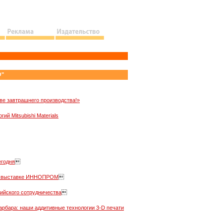
О"
ве завтрашнего производства!»
ий Mitsubishi Materials
егодня

я в выставке ИННОПРОМ

сийского сотрудничества

Барбара: наши аддитивные технологии 3-D печати