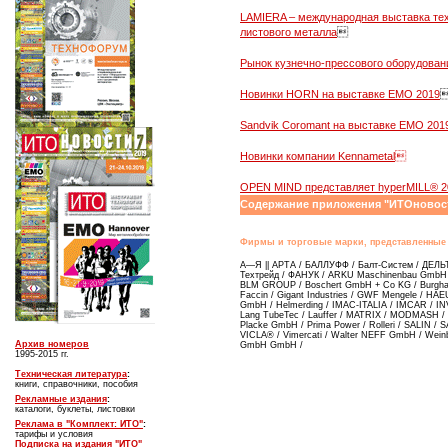
LAMIERA – международная выставка техн
листового металла

Рынок кузнечно-прессового оборудован
Новинки HORN на выставке EMO 2019
Sandvik Coromant на выставке ЕМО 201
Новинки компании Kennametal
OPEN MIND представляет hyperMILL® 2
Содержание приложения "ИТОновос
Фирмы и торговые марки, представленные 
A—Я || АРТА / БАЛЛУФФ / Балт-Систем / ДЕЛ
Техтрейд / ФАНУК / ARKU Maschinenbau GmbH / B
BLM GROUP / Boschert GmbH + Co KG / Burgha
Faccin / Gigant Industries / GWF Mengele / HA
GmbH / Helmerding / IMAC-ITALIA / IMCAR / 
Lang TubeTec / Lauffer / MATRIX / MODMASH / 
Placke GmbH / Prima Power / Rolleri / SALIN /
VICLA® / Vimercati / Walter NEFF GmbH / Wein
Архив номеров
GmbH GmbH /
1995-2015 гг.
Техническая литература
:
книги, справочники, пособия
Рекламные издания
:
каталоги, буклеты, листовки
Реклама в "Комплект: ИТО"
:
тарифы и условия
Подписка на издания "ИТО"