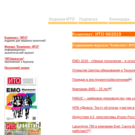
Комплект: ИТО 06/2019
Комплект: "ИТО"
издания для машиностроителей
С
одержание журнала "Комплект: ИТ
Журнал "Комплект: ИТО"
информационно-
аналитический журнал
"ИТОновости"
EMO 2019 - «Умные технологии – в осно
приложение к журналу
Последний номер
Открытие Центра образования и Технолог
Порядок в инструментообеспечении

Компании AMS – 25 лет

FANUC – цифровое производство уже с
НПК «Дельта- Тест» об итогах участи
Индустрия 4.0, перспективы Итало-Рос
Laserdyne 795 в компании Enel, Санта-
работают!