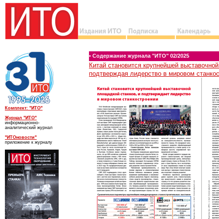
• Содержание журнала "ИТО" 02/2025
Китай становится крупнейшей выставочной
подтверждая лидерство в мировом станко
Комплект: "ИТО"
Журнал "ИТО"
информационно-
аналитический журнал
"ИТОновости"
приложение к журналу