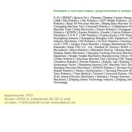
Компании и торговые марки, представленные в номере:
A–Я | | ВЕБЕР | Дельта-Тест | Пумори | Пумори Северо-Зап
| ABB | Alfa Robotics | Ally Robotics | ASTI Mobile Robotics | 
Robotics | Baoji Xili Precision Machin. | Beijing Beiyi Machin
Chongqing Machine Tool | Clearpath Robotics | Collaborative 
Machine Tools | Delta Electronics | Denso Robotics | Dongg
Robotics | EPSON | Eureka Robotics | Ewellix | Falcon Robotics 
FlexQube | F.O.R.T. | F&P Robotics | Franka Emika | FST Robot
Guangdong Genesis | Guangdong Shengtes CNC Equipment | H
Industry Machinery | HG Robotics | Hi-Tech Robotics | Huizhua
| iLoF | ITRI | Jiangsu Feiya Machine | Jiangsu Meishenmei Prec
Kawasaki | Kede CNC Co., Ltd. | Kindred AI | Kinova | KUKA | Li
Mecademic | Mitsa Robotics | Mitsubishi Electric | Murata Mach
Nanjing Jianke Machinery | Nanyang Yuzhong Precision Machi
Equipment | Ningbo Yongbo Machinery Manufacturing | Niryo | 
| Pollen Robotics | Qinchuan Machine Tool | Qizhong CNC Equi
| Realtime Robotics | Rivelin Robotics | Robotic Lab | Robotiq
Automation Techn. | Shandong Haomai CNC Machine Tool | Sha
Standard Precision Machinery | SIASUN Robotics | Sichuan Push
Staubli Robotics | Swara | Systemantics | Taichung Precision 
Tetra Robotics | Titan Medical | Tormach | Universal Robots |
Xi'an Julang Precision Machinery | Yaskawa | Yuhuan Kanmen 
Machinery | Zhejiang Jinhuo Technology Industry | Zhejiang Jint
Technology
Издательство "ИТО"
Москва | 107023 | Б. Семеновская, 49, 120, (1 этаж)
тел./факс: +7 (910) 4142168 | e-mail: itonews@gmail.com