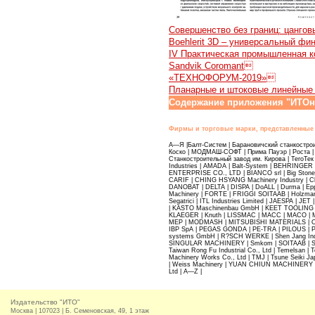
Совершенство без границ: цанго
Boehlerit 3D – универсальный ф
IV Практическая промышленная к
Sandvik Coromant
«ТЕХНОФОРУМ-2019»
Планарные и штоковые линейные
Содержание приложения "ИТОн
Фирмы и торговые марки, представленные 
A—Я |Балт-Систем | Барановичский станкост
Коско | МОДМАШ-СОФТ | Прима Пауэр | Роста |
Станкостроительный завод им. Кирова | ТегоТек
Industries | AMADA | Balt-System | BEHRINGER
ENTERPRISE CO., LTD | BIANCO srl | Big Stone Ma
CARIF | CHING HSYANG Machinery Industry | C
DANOBAT | DELTA | DISPA | DoALL | Durma | Epple
Machinery | FORTE | FRIGGI SOITAAB | Holzmann
Segatrici | ITL Industries Limited | JAESPA | J
| KASTO Maschinenbau GmbH | KEET TOOLING &
KLAEGER | Knuth | LISSMAC | MACC | MACO | M
MEP | MODMASH | MITSUBISHI MATERIALS | 
IBP SpA | PEGAS GONDA | PE-TRA | PILOUS | P
systems GmbH | R?SCH WERKE | Shen Jang Ind
SINGULAR MACHINERY | Smkom | SOITAAB | STA
Taiwan Rong Fu Industrial Co., Ltd | Temelsan 
Machinery Works Co., Ltd | TMJ | Tsune Seiki
| Weiss Machinery | YUAN CHIUN MACHINERY CO.
Ltd | A—Z |
Издательство "ИТО"
Москва | 107023 | Б. Семеновская, 49, 1 этаж