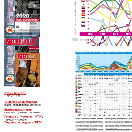
Архив номеров
1995-2015 гг.
Техническая литература
:
книги, справочники, пособия
Рекламные издания
:
каталоги, буклеты, листовки
Реклама в "Комплект: ИТО"
:
тарифы и условия
Подписка на издания "ИТО"