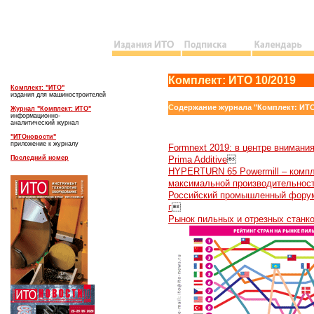
Комплект: ИТО 10/2019
Комплект: "ИТО"
издания для машиностроителей
С
одержание журнала "Комплект: ИТ
Журнал "Комплект: ИТО"
информационно-
аналитический журнал
"ИТОновости"
приложение к журналу
Formnext 2019: в центре внимани
Последний номер
Prima Additive

HYPERTURN 65 Powermill – компл
максимальной производительнос
Российский промышленный форум
г

Рынок пильных и отрезных станк